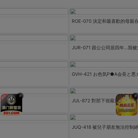
ROE-070 決定和最喜歡的母
JUR-071 跟公公同居四年…
GVH-421 お色気P●A会長と
×
×
JUL-872 對部下很嚴厲的豐
JUQ-418 被兒子朋友無法控