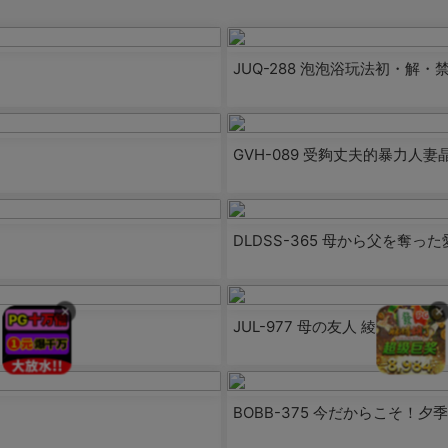
JUQ-288 泡泡浴玩法初・解・
GVH-089 受夠丈夫的暴力人
DLDSS-365 母から父を
×
×
JUL-977 母の友人 綾瀨麻衣子
BOBB-375 今だからこそ！